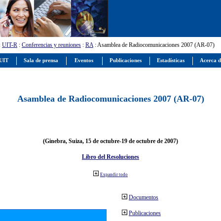
:
UIT-R
:
Conferencias y reuniones
:
RA
: Asamblea de Radiocomunicaciones 2007 (AR-07)
 UIT
Sala de prensa
Eventos
Publicaciones
Estadísticas
Acerca d
Asamblea de Radiocomunicaciones 2007 (AR-07)
(Ginebra, Suiza, 15 de octubre-19 de octubre de 2007)
Libro del Resoluciones
Expandir todo
Documentos
Publicaciones