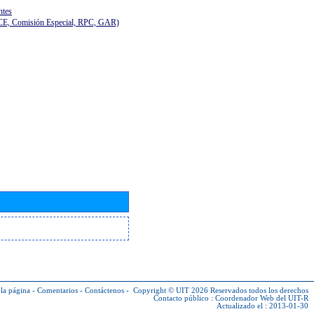
ntes
(CE, Comisión Especial, RPC, GAR)
la página
-
Comentarios
-
Contáctenos
-
Copyright © UIT 2026
Reservados todos los derechos
Contacto público :
Coordenador Web del UIT-R
Actualizado el : 2013-01-30