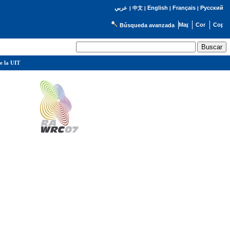
English
Français
Русский
عربي
|
中文
|
|
|
Búsqueda avanzada
e la UIT