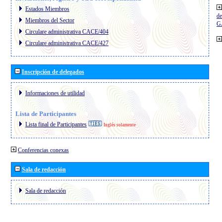
Estados Miembros
de
Miembros del Sector
G
Circulare administrativa CACE/404
Circulare administrativa CACE/427
Inscripción de delegados
Informaciones de utilidad
Lista de Participantes
Lista final de Participantes
Inglés solamente
Conferencias conexas
Sala de redacción
Sala de redacción