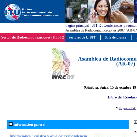
Pagína principal
:
UIT-R
:
Conferencias y reunio
Asamblea de Radiocomunicaciones 2007 (AR-07
Sector de Radiocomunicaciones (UIT-R)
Sectores de la UIT
Sala de prensa
Asamblea de Radiocomun
(AR-07)
(Ginebra, Suiza, 15 de octubre-19
Libro del Resoluci
Expandir todo
Información general
Invitaciones, registro y otra correspondencia