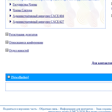
Государства-Члены
Члены Сектора
Административный циркуляр CACE/404
Административный циркуляр CACE/427
Регистрация делегатов
Относящиеся конференции
Отдел новостей
Для контакто
[Newsflashes]
Подняться в верхнюю часть
-
Обратная связь
-
Информация для контактов
-
Знак охраны
авторского права © МСЭ 2026
Все права сохранены