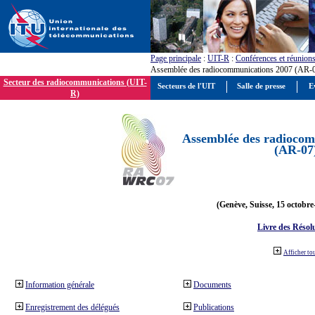
Page principale
:
UIT-R
:
Conférences et réunion
Assemblée des radiocommunications 2007 (AR-
Secteur des radiocommunications (UIT-
Secteurs de l'UIT
Salle de presse
E
R)
Assemblée des radiocom
(AR-07
(Genève, Suisse, 15 octobre
Livre des Résol
Afficher to
Information générale
Documents
Enregistrement des délégués
Publications