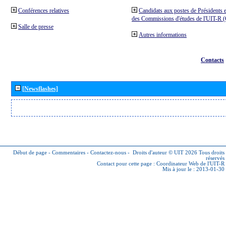
Conférences relatives
Candidats aux postes de Présidents e
des Commissions d'études de l'UIT-R
Salle de presse
Autres informations
Contacts
[Newsflashes]
Début de page
-
Commentaires
-
Contactez-nous
-
Droits d'auteur © UIT 2026
Tous droits
réservés
Contact pour cette page :
Coordinateur Web de l'UIT-R
Mis à jour le : 2013-01-30