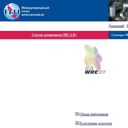
Домашний
:
Сектор радиосвязи (МСЭ-R)
Секторы 
Общая информация
Регистрация делегатов