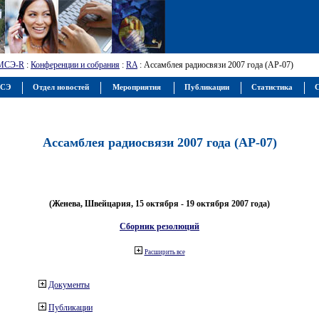
МСЭ-R
:
Конференции и собрания
:
RA
: Ассамблея радиосвязи 2007 года (АР-07)
МСЭ
Отдел новостей
Мероприятия
Публикации
Статистика
С
Ассамблея радиосвязи 2007 года (АР-07)
(Женева, Швейцария, 15 октября - 19 октября 2007 года)
Сборник резолюций
Расширить все
Документы
Публикации