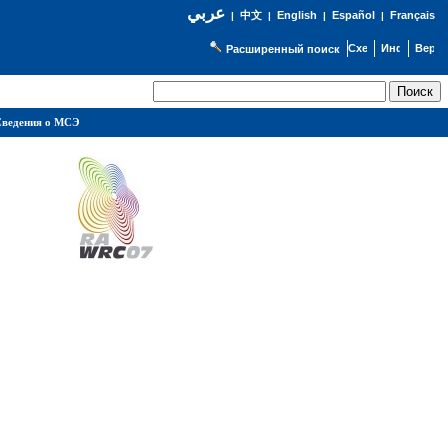
عربي
English
Español
Français
|
中文
|
|
|
Расширенный поиск
ведения о МСЭ