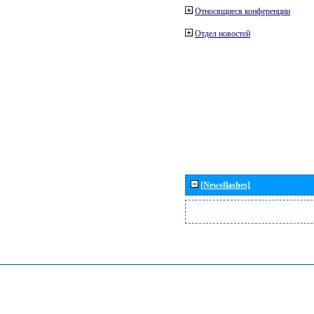
Относящиеся конференции
Отдел новостей
[Newsflashes]