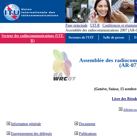
Page principale
:
UIT-R
:
Conférences et réunion
Assemblée des radiocommunications 2007 (AR-
Secteur des radiocommunications (UIT-
Secteurs de l'UIT
Salle de presse
E
R)
Assemblée des radiocom
(AR-07
(Genève, Suisse, 15 octobre
Livre des Résol
Afficher to
Information générale
Documents
Enregistrement des délégués
Publications