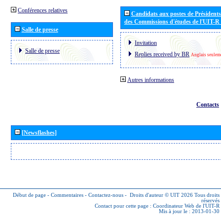
Conférences relatives
Candidats aux postes de Présidents 
des Commissions d'études de l'UIT-R
Salle de presse
Invitation
Salle de presse
Replies received by BR
Anglais seulem
Autres informations
Contacts
[Newsflashes]
Début de page
-
Commentaires
-
Contactez-nous
-
Droits d'auteur © UIT 2026
Tous droits
réservés
Contact pour cette page :
Coordinateur Web de l'UIT-R
Mis à jour le : 2013-01-30