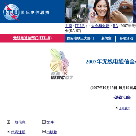
主页
:
ITU-R
； :
大会和会议
; :
RA
: 2007
会(RA-07)
无线电通信部门(ITU-R)
国际电联三大部门
新闻室
各项活动
2007年无线电通信全会(
(2007年10月15日-10月19日
«决议汇编»
全部展开
一般信息
文件
代表注册
出版物