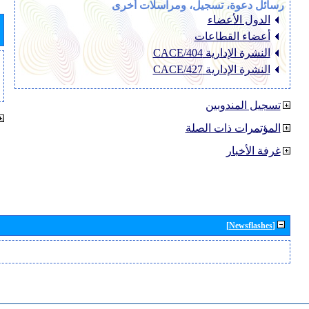
رسائل دعوة، تسجيل، ومراسلات أخرى
الدول الأعضاء
أعضاء القطاعات
النشرة الإدارية CACE/404
النشرة الإدارية CACE/427
تسجيل المندوبين
المؤتمرات ذات الصلة
غرفة الأخبار
[Newsflashes]