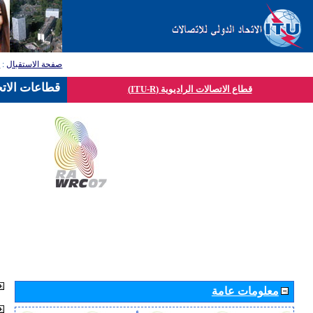
صفحة الاستقبال
:
ق
قطاعات الاتح
قطاع الاتصالات الراديوية (ITU-R)
معلومات عامة