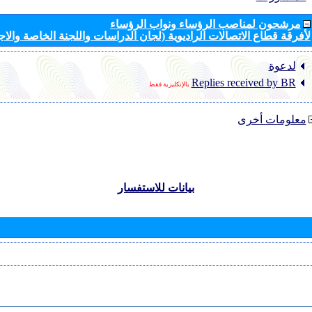
مرشحون لمناصب الرؤساء ونواب الرؤساء
لأفرقة قطاع الاتصالات الراديوية (لجان الدراسات واللجنة الخاصة والا
لدعوة
Replies received by BR
بالإنكليزية فقط
معلومات أخرى
بيانات للاستفسار