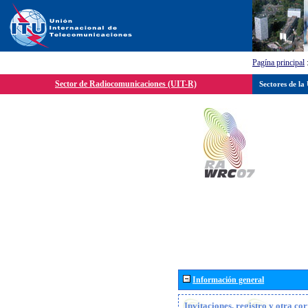
Pagína principal
Sector de Radiocomunicaciones (UIT-R)
Sectores de la
Información general
Invitaciones, registro y otra c