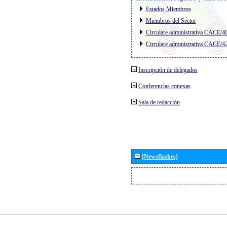
Estados Miembros
Miembros del Sector
Circulare administrativa CACE/4
Circulare administrativa CACE/4
Inscripción de delegados
Conferencias conexas
Sala de redacción
[Newsflashes]