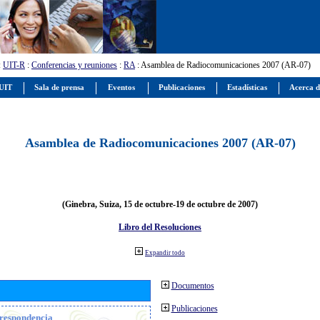
:
UIT-R
:
Conferencias y reuniones
:
RA
: Asamblea de Radiocomunicaciones 2007 (AR-07)
 UIT
Sala de prensa
Eventos
Publicaciones
Estadísticas
Acerca d
Asamblea de Radiocomunicaciones 2007 (AR-07)
(Ginebra, Suiza, 15 de octubre-19 de octubre de 2007)
Libro del Resoluciones
Expandir todo
Documentos
Publicaciones
orrespondencia