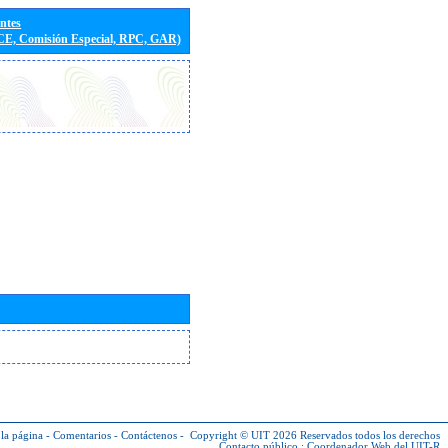
entes
(CE, Comisión Especial, RPC, GAR)
la página
-
Comentarios
-
Contáctenos
-
Copyright © UIT 2026
Reservados todos los derechos
Contacto público :
Coordenador Web del UIT-R