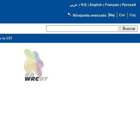
English
Français
Русский
عربي
|
中文
|
|
|
Búsqueda avanzada
e la UIT