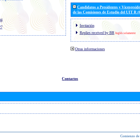
Candidatos a Presidentes y Vicepresid
de las Comisiones de Estudio del UIT R 
04
Invitación
27
Replies received by BR
Inglés solamente
Otras informaciones
Contactos
Comienzo de 