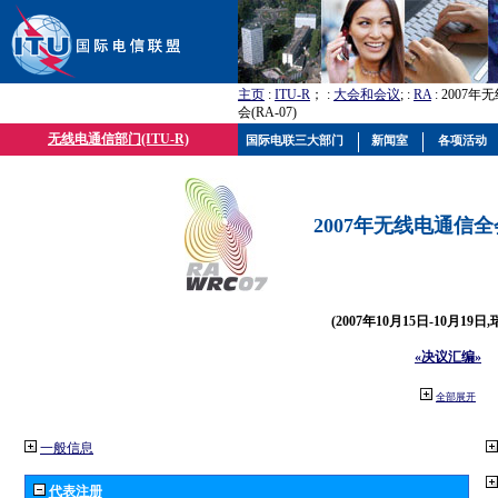
主页
:
ITU-R
； :
大会和会议
; :
RA
: 2007
会(RA-07)
无线电通信部门(ITU-R)
国际电联三大部门
新闻室
各项活动
2007年无线电通信全会(
(2007年10月15日-10月19日
«决议汇编»
全部展开
一般信息
代表注册