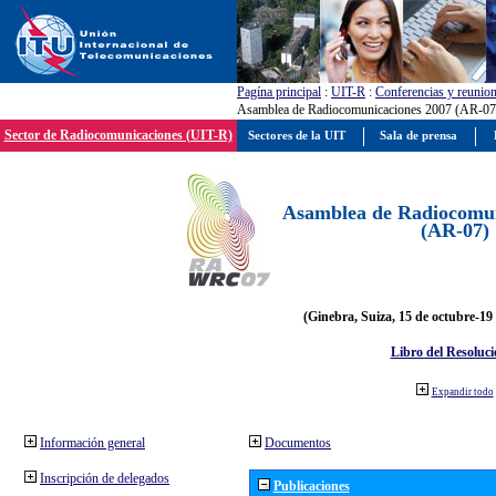
Pagína principal
:
UIT-R
:
Conferencias y reunio
Asamblea de Radiocomunicaciones 2007 (AR-07
Sector de Radiocomunicaciones (UIT-R)
Sectores de la UIT
Sala de prensa
Asamblea de Radiocomun
(AR-07)
(Ginebra, Suiza, 15 de octubre-19
Libro del Resoluci
Expandir todo
Información general
Documentos
Inscripción de delegados
Publicaciones