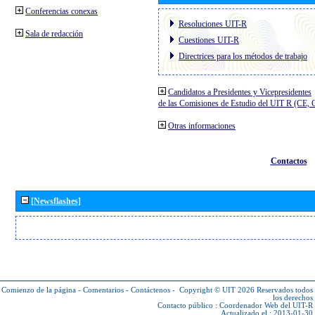
Conferencias conexas
Resoluciones UIT-R
Sala de redacción
Cuestiones UIT-R
Directrices para los métodos de trabajo
Candidatos a Presidentes y Vicepresidentes
de las Comisiones de Estudio del UIT R (CE,
Otras informaciones
Contactos
[Newsflashes]
Comienzo de la página
-
Comentarios
-
Contáctenos
-
Copyright © UIT 2026
Reservados todos
los derechos
Contacto público :
Coordenador Web del UIT-R
Actualizado el : 2013-01-30