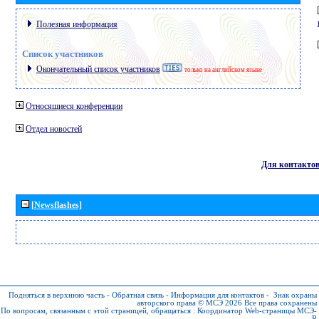
Полезная информация
Список участников
Окончательный список участников
только на английском языке
Относящиеся конференции
Отдел новостей
Для контакто
[Newsflashes]
Подняться в верхнюю часть
-
Обратная связь
-
Информация для контактов
-
Знак охраны
авторского права © МСЭ 2026
Все права сохранены
По вопросам, связанным с этой страницей, обращаться :
Координатор Web-страницы МСЭ-
R