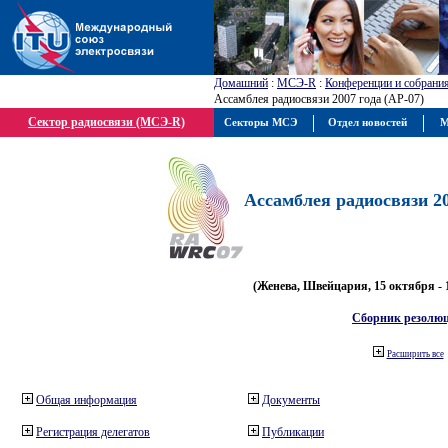
Домашний
:
МСЭ-R
:
Конференции и собрани
Ассамблея радиосвязи 2007 года (АР-07)
Сектор радиосвязи (МСЭ-R)
Секторы МСЭ
Отдел новостей
М
Ассамблея радиосвязи 20
(Женева, Швейцария, 15 октября - 
Сборник резолю
Расширить все
Общая информация
Документы
Регистрация делегатов
Публикации