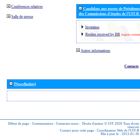
Conférences relatives
Candidats aux postes de Présidents 
des Commissions d'études de l'UIT-R
Salle de presse
Invitation
Replies received by BR
Anglais seulem
Autres informations
Contacts
[Newsflashes]
Début de page
-
Commentaires
-
Contactez-nous
-
Droits d'auteur © UIT 2026
Tous droits
réservés
Contact pour cette page :
Coordinateur Web de l'UIT-R
Mis à jour le : 2013-01-30