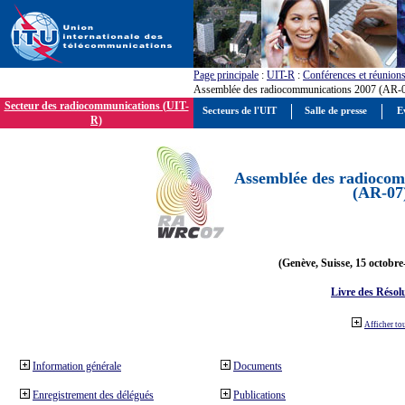
Page principale
:
UIT-R
:
Conférences et réunion
Assemblée des radiocommunications 2007 (AR-
Secteur des radiocommunications (UIT-
Secteurs de l'UIT
Salle de presse
E
R)
Assemblée des radiocom
(AR-07
(Genève, Suisse, 15 octobre
Livre des Résol
Afficher to
Information générale
Documents
Enregistrement des délégués
Publications