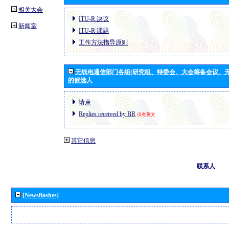
相关大会
ITU-R 决议
新闻室
ITU-R 课题
工作方法指导原则
无线电通信部门各组(研究组、特委会、大会筹备会议、无
的候选人
请柬
Replies received by BR
仅有英文
其它信息
联系人
[Newsflashes]