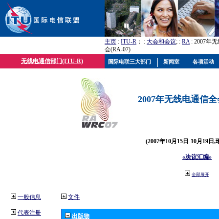
主页
:
ITU-R
； :
大会和会议
; :
RA
: 2007
会(RA-07)
无线电通信部门(ITU-R)
国际电联三大部门
新闻室
各项活动
2007年无线电通信全会(
(2007年10月15日-10月19日
«决议汇编»
全部展开
一般信息
文件
代表注册
出版物