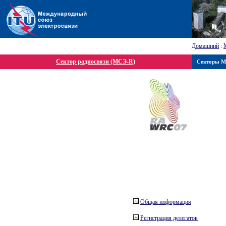
Домашний
:
Сектор радиосвязи (МСЭ-R)
Секторы 
Общая информация
Регистрация делегатов