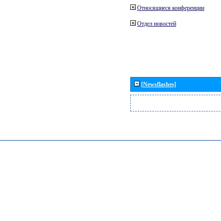
Относящиеся конференции
Отдел новостей
[Newsflashes]