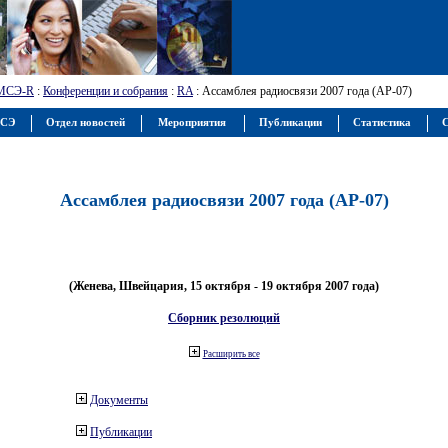
МСЭ-R
:
Конференции и собрания
:
RA
: Ассамблея радиосвязи 2007 года (АР-07)
МСЭ
Отдел новостей
Мероприятия
Публикации
Статистика
С
Ассамблея радиосвязи 2007 года (АР-07)
(Женева, Швейцария, 15 октября - 19 октября 2007 года)
Сборник резолюций
Расширить все
Документы
Публикации