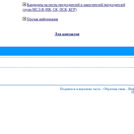
Кандидаты на посты председателей и заместителей председателей
групп МСЭ-R (ИК, СК, ПСК, КГР)
Прочая информация
Для контактов
Подняться в верхнюю часть
-
Обратная связь
-
Инф
П