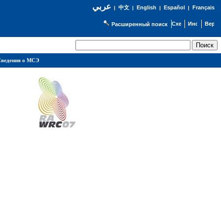
عربي
English
Español
Français
|
中文
|
|
|
Расширенный поиск
ведения о МСЭ