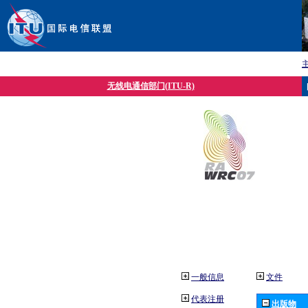
无线电通信部门(ITU-R)
一般信息
文件
代表注册
出版物