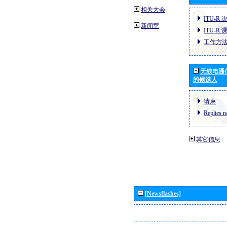
相关大会
ITU-R 
新闻室
ITU-R 
工作方
无线电通
的候选人
请柬
Replies r
其它信息
[Newsflashes]