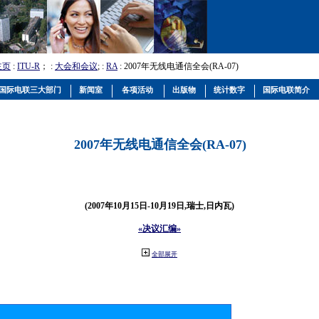
主页
:
ITU-R
； :
大会和会议
; :
RA
: 2007年无线电通信全会(RA-07)
国际电联三大部门
新闻室
各项活动
出版物
统计数字
国际电联简介
2007年无线电通信全会(RA-07)
(2007年10月15日-10月19日,瑞士,日内瓦)
«决议汇编»
全部展开