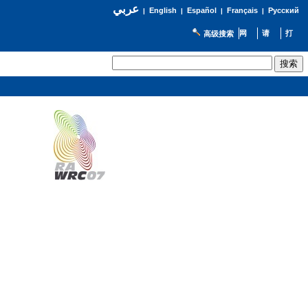
عربي
English
Español
Français
Русский
|
|
|
|
高级搜索