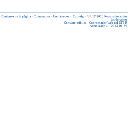
Comienzo de la página
-
Comentarios
-
Contáctenos
-
Copyright © UIT 2026
Reservados todos
los derechos
Contacto público :
Coordenador Web del UIT-R
Actualizado el : 2013-01-30