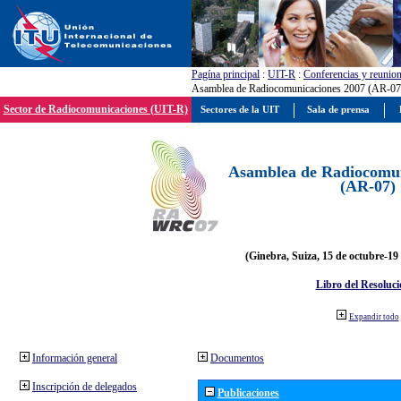
Pagína principal
:
UIT-R
:
Conferencias y reunio
Asamblea de Radiocomunicaciones 2007 (AR-07
Sector de Radiocomunicaciones (UIT-R)
Sectores de la UIT
Sala de prensa
Asamblea de Radiocomun
(AR-07)
(Ginebra, Suiza, 15 de octubre-19
Libro del Resoluci
Expandir todo
Información general
Documentos
Inscripción de delegados
Publicaciones