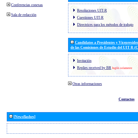
Conferencias conexas
Resoluciones UIT-R
Sala de redacción
Cuestiones UIT-R
Directrices para los métodos de trabajo
Candidatos a Presidentes y Vicepreside
de las Comisiones de Estudio del UIT R 
Invitación
Replies received by BR
Inglés solamente
Otras informaciones
Contactos
[Newsflashes]