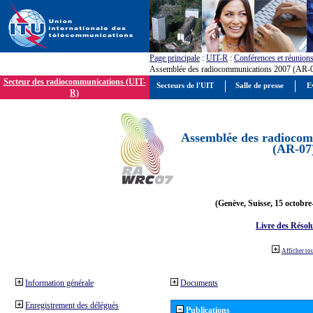
Page principale
:
UIT-R
:
Conférences et réunion
Assemblée des radiocommunications 2007 (AR-
Secteur des radiocommunications (UIT-
Secteurs de l'UIT
Salle de presse
E
R)
Assemblée des radiocom
(AR-07
(Genève, Suisse, 15 octobre
Livre des Résol
Afficher to
Information générale
Documents
Enregistrement des délégués
Publications