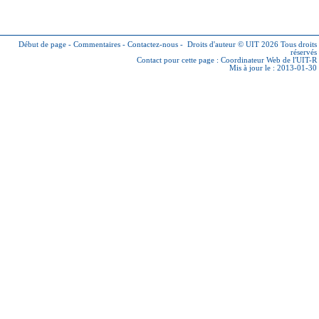
Début de page
-
Commentaires
-
Contactez-nous
-
Droits d'auteur © UIT 2026
Tous droits
réservés
Contact pour cette page :
Coordinateur Web de l'UIT-R
Mis à jour le : 2013-01-30