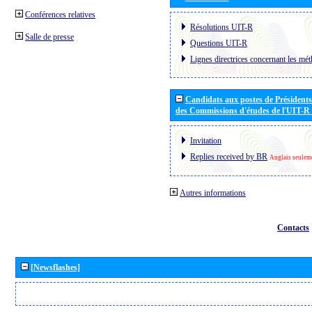
Conférences relatives
Résolutions UIT-R
Salle de presse
Questions UIT-R
Lignes directrices concernant les mét
Candidats aux postes de Présidents 
des Commissions d'études de l'UIT-R
Invitation
Replies received by BR
Anglais seulem
Autres informations
Contacts
[Newsflashes]