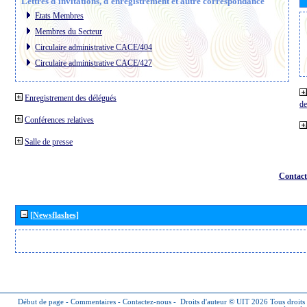
Lettres d´invitations, d´enregistrement et autre correspondance
Etats Membres
Membres du Secteur
Circulaire administrative CACE/404
Circulaire administrative CACE/427
Enregistrement des délégués
de
Conférences relatives
Salle de presse
Contact
[Newsflashes]
Début de page
-
Commentaires
-
Contactez-nous
-
Droits d'auteur © UIT 2026
Tous droits