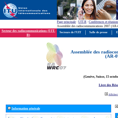
Page principale
:
UIT-R
:
Conférences et réunion
Assemblée des radiocommunications 2007 (AR-
Secteur des radiocommunications (UIT-
Secteurs de l'UIT
Salle de presse
E
R)
Assemblée des radioco
(AR-0
(Genève, Suisse, 15 octob
Livre des Réso
Afficher 
Information générale