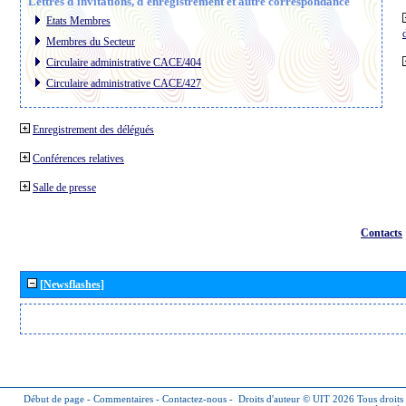
Lettres d´invitations, d´enregistrement et autre correspondance
Etats Membres
Membres du Secteur
Circulaire administrative CACE/404
Circulaire administrative CACE/427
Enregistrement des délégués
Conférences relatives
Salle de presse
Contacts
[Newsflashes]
Début de page
-
Commentaires
-
Contactez-nous
-
Droits d'auteur © UIT 2026
Tous droits