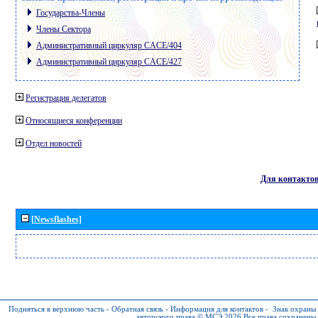
Государства-Члены
Члены Сектора
Административный циркуляр CACE/404
Административный циркуляр CACE/427
Регистрация делегатов
Относящиеся конференции
Отдел новостей
Для контакто
[Newsflashes]
Подняться в верхнюю часть
-
Обратная связь
-
Информация для контактов
-
Знак охраны
авторского права © МСЭ 2026
Все права сохранены