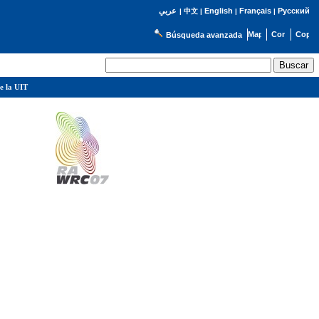
English
Français
Русский
عربي
|
中文
|
|
|
Búsqueda avanzada
e la UIT