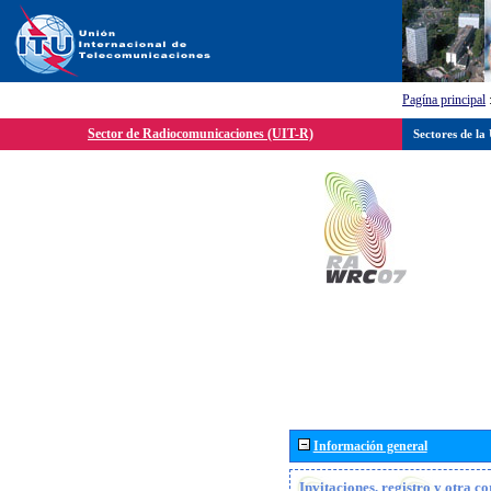
Pagína principal
Sector de Radiocomunicaciones (UIT-R)
Sectores de la
Información general
Invitaciones, registro y otra c