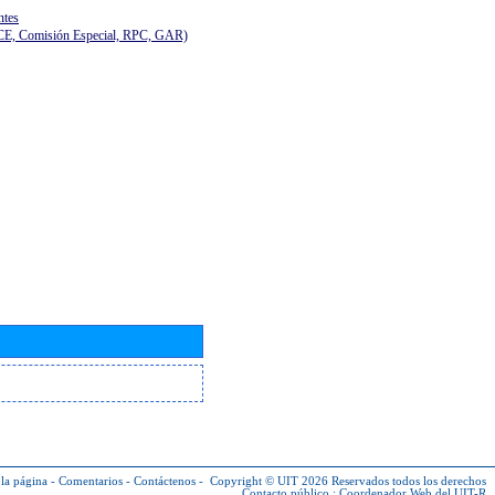
ntes
(CE, Comisión Especial, RPC, GAR)
la página
-
Comentarios
-
Contáctenos
-
Copyright © UIT 2026
Reservados todos los derechos
Contacto público :
Coordenador Web del UIT-R