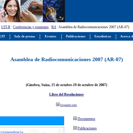
:
UIT-R
:
Conferencias y reuniones
:
RA
: Asamblea de Radiocomunicaciones 2007 (AR-07)
 UIT
Sala de prensa
Eventos
Publicaciones
Estadísticas
Acerca d
Asamblea de Radiocomunicaciones 2007 (AR-07)
(Ginebra, Suiza, 15 de octubre-19 de octubre de 2007)
Libro del Resoluciones
Expandir todo
Documentos
Publicaciones
orrespondencia