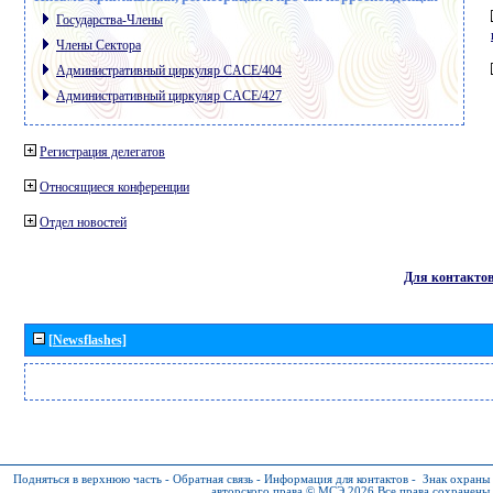
Государства-Члены
Члены Сектора
Административный циркуляр CACE/404
Административный циркуляр CACE/427
Регистрация делегатов
Относящиеся конференции
Отдел новостей
Для контакто
[Newsflashes]
Подняться в верхнюю часть
-
Обратная связь
-
Информация для контактов
-
Знак охраны
авторского права © МСЭ 2026
Все права сохранены