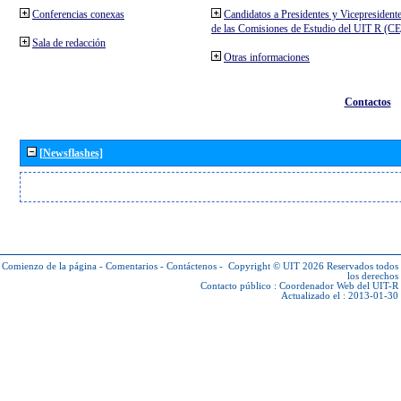
Conferencias conexas
Candidatos a Presidentes y Vicepresident
de las Comisiones de Estudio del UIT R (C
Sala de redacción
Otras informaciones
Contactos
[Newsflashes]
Comienzo de la página
-
Comentarios
-
Contáctenos
-
Copyright © UIT 2026
Reservados todos
los derechos
Contacto público :
Coordenador Web del UIT-R
Actualizado el : 2013-01-30