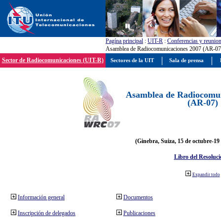
Pagína principal
:
UIT-R
:
Conferencias y reunio
Asamblea de Radiocomunicaciones 2007 (AR-07
Sector de Radiocomunicaciones (UIT-R)
Sectores de la UIT
Sala de prensa
Asamblea de Radiocomun
(AR-07)
(Ginebra, Suiza, 15 de octubre-19
Libro del Resoluci
Expandir todo
Información general
Documentos
Inscripción de delegados
Publicaciones