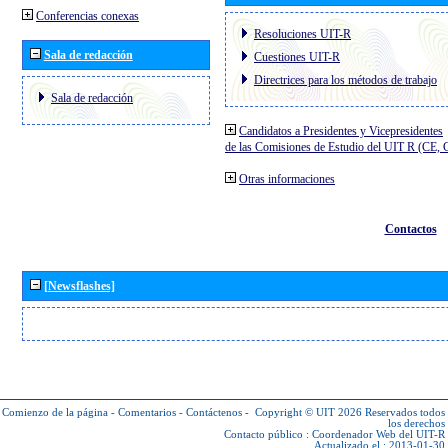
Conferencias conexas
Resoluciones UIT-R
Sala de redacción
Cuestiones UIT-R
Directrices para los métodos de trabajo
Sala de redacción
Candidatos a Presidentes y Vicepresidentes
de las Comisiones de Estudio del UIT R (CE,
Otras informaciones
Contactos
[Newsflashes]
Comienzo de la página
-
Comentarios
-
Contáctenos
-
Copyright © UIT 2026
Reservados todos
los derechos
Contacto público :
Coordenador Web del UIT-R
Actualizado el : 2013-01-30