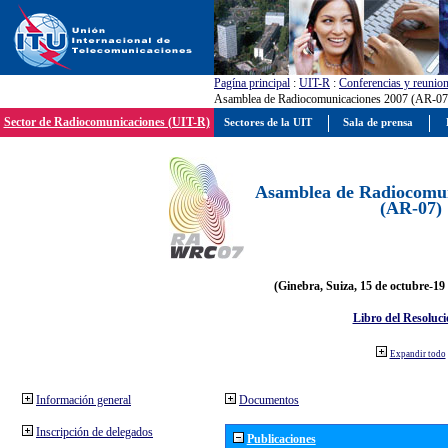
Pagína principal
:
UIT-R
:
Conferencias y reunio
Asamblea de Radiocomunicaciones 2007 (AR-07
Sector de Radiocomunicaciones (UIT-R)
Sectores de la UIT
Sala de prensa
Asamblea de Radiocomun
(AR-07)
(Ginebra, Suiza, 15 de octubre-19
Libro del Resoluci
Expandir todo
Información general
Documentos
Inscripción de delegados
Publicaciones