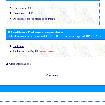
Resoluciones UIT-R
Cuestiones UIT-R
Directrices para los métodos de trabajo
Candidatos a Presidentes y Vicepresidentes
de las Comisiones de Estudio del UIT R (CE, Comisión Especial, RPC, GAR)
Invitación
Replies received by BR
Inglés solamente
Otras informaciones
Contactos