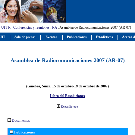
:
UIT-R
:
Conferencias y reuniones
:
RA
: Asamblea de Radiocomunicaciones 2007 (AR-07)
 UIT
Sala de prensa
Eventos
Publicaciones
Estadísticas
Acerca d
Asamblea de Radiocomunicaciones 2007 (AR-07)
(Ginebra, Suiza, 15 de octubre-19 de octubre de 2007)
Libro del Resoluciones
Expandir todo
Documentos
Publicaciones