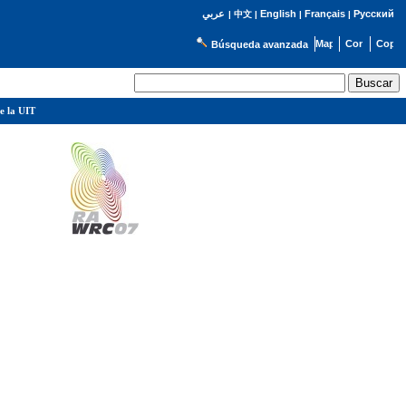
English
Français
Русский
عربي
|
中文
|
|
|
Búsqueda avanzada
e la UIT