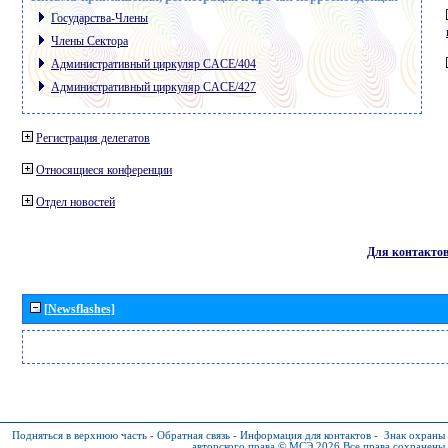
Государства-Члены
Члены Сектора
Административный циркуляр CACE/404
Административный циркуляр CACE/427
Регистрация делегатов
Относящиеся конференции
Отдел новостей
Для контакто
[Newsflashes]
Подняться в верхнюю часть
-
Обратная связь
-
Информация для контактов
-
Знак охраны
авторского права © МСЭ 2026
Все права сохранены