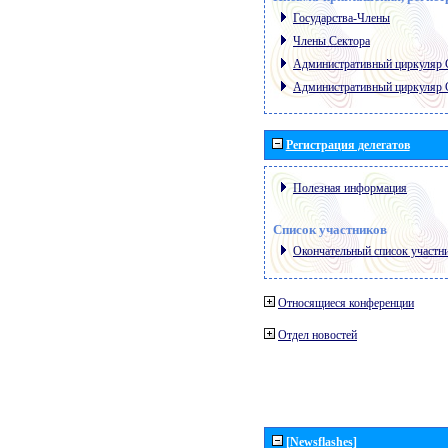
Государства-Члены
Члены Сектора
Административный циркуляр
Административный циркуляр
Регистрация делегатов
Полезная информация
Список участников
Окончательный список участн
Относящиеся конференции
Отдел новостей
[Newsflashes]