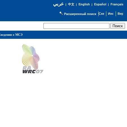
عربي
English
Español
Français
|
中文
|
|
|
Расширенный поиск
ведения о МСЭ