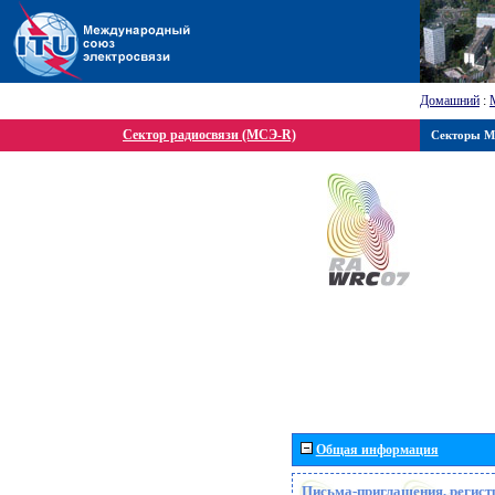
Домашний
:
Сектор радиосвязи (МСЭ-R)
Секторы 
Общая информация
Письма-приглашения, регист