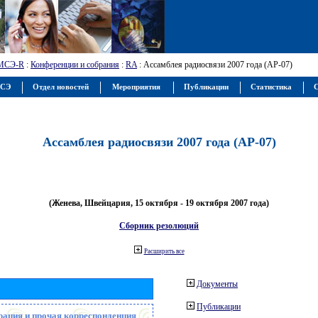
МСЭ-R
:
Конференции и собрания
:
RA
: Ассамблея радиосвязи 2007 года (АР-07)
МСЭ
Отдел новостей
Мероприятия
Публикации
Статистика
С
Ассамблея радиосвязи 2007 года (АР-07)
(Женева, Швейцария, 15 октября - 19 октября 2007 года)
Сборник резолюций
Расширить все
Документы
Публикации
рация и прочая корреспонденция