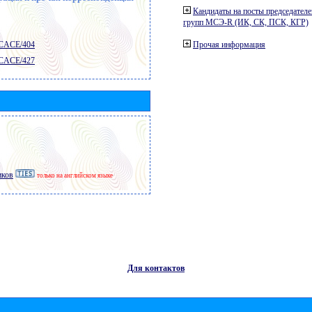
Кандидаты на посты председателе
групп МСЭ-R (ИК, СК, ПСК, КГР)
 CACE/404
Прочая информация
 CACE/427
иков
только на английском языке
Для контактов