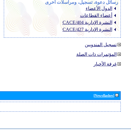
رسائل دعوة، تسجيل، ومراسلات أخرى
الدول الأعضاء
أعضاء القطاعات
النشرة الإدارية CACE/404
النشرة الإدارية CACE/427
تسجيل المندوبين
المؤتمرات ذات الصلة
غرفة الأخبار
[Newsflashes]