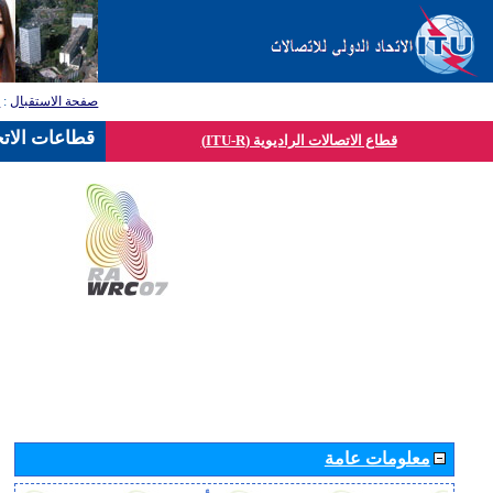
صفحة الاستقبال
:
ق
قطاعات الاتح
قطاع الاتصالات الراديوية (ITU-R)
معلومات عامة