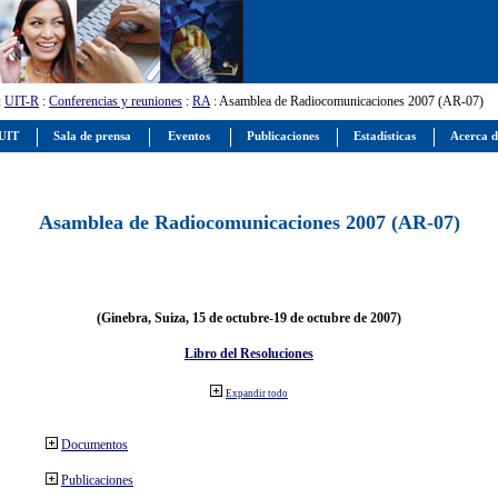
:
UIT-R
:
Conferencias y reuniones
:
RA
: Asamblea de Radiocomunicaciones 2007 (AR-07)
 UIT
Sala de prensa
Eventos
Publicaciones
Estadísticas
Acerca d
Asamblea de Radiocomunicaciones 2007 (AR-07)
(Ginebra, Suiza, 15 de octubre-19 de octubre de 2007)
Libro del Resoluciones
Expandir todo
Documentos
Publicaciones