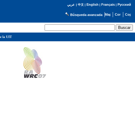
English
Français
Русский
عربي
|
中文
|
|
|
Búsqueda avanzada
e la UIT