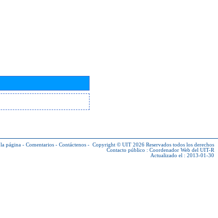
la página
-
Comentarios
-
Contáctenos
-
Copyright © UIT 2026
Reservados todos los derechos
Contacto público :
Coordenador Web del UIT-R
Actualizado el : 2013-01-30