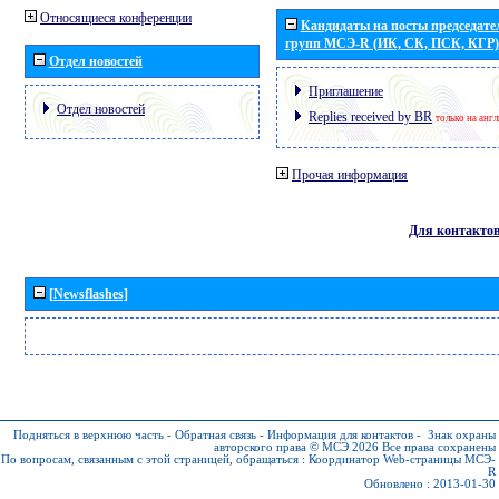
Относящиеся конференции
Кандидаты на посты председател
групп МСЭ-R (ИК, СК, ПСК, КГР)
Отдел новостей
Приглашение
Отдел новостей
Replies received by BR
только на анг
Прочая информация
Для контакто
[Newsflashes]
Подняться в верхнюю часть
-
Обратная связь
-
Информация для контактов
-
Знак охраны
авторского права © МСЭ 2026
Все права сохранены
По вопросам, связанным с этой страницей, обращаться :
Координатор Web-страницы МСЭ-
R
Обновлено : 2013-01-30