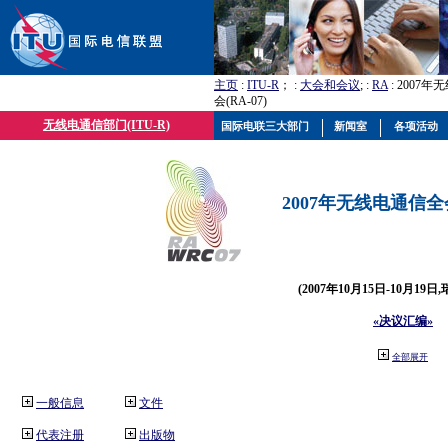
主页
:
ITU-R
； :
大会和会议
; :
RA
: 2007
会(RA-07)
无线电通信部门(ITU-R)
国际电联三大部门
新闻室
各项活动
2007年无线电通信全会(
(2007年10月15日-10月19日
«决议汇编»
全部展开
一般信息
文件
代表注册
出版物