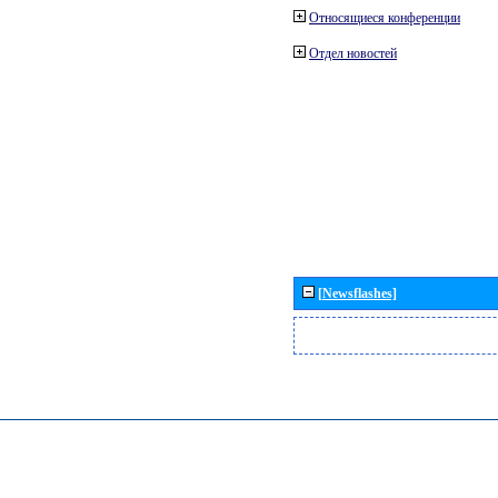
Относящиеся конференции
Отдел новостей
[Newsflashes]