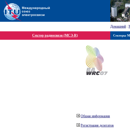
Домашний
:
Сектор радиосвязи (МСЭ-R)
Секторы 
Общая информация
Регистрация делегатов