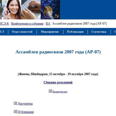
МСЭ-R
:
Конференции и собрания
:
RA
: Ассамблея радиосвязи 2007 года (АР-07)
МСЭ
Отдел новостей
Мероприятия
Публикации
Статистика
С
Ассамблея радиосвязи 2007 года (АР-07)
(Женева, Швейцария, 15 октября - 19 октября 2007 года)
Сборник резолюций
Расширить все
Документы
Публикации