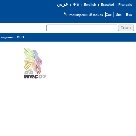
عربي
English
Español
Français
|
中文
|
|
|
Расширенный поиск
ведения о МСЭ