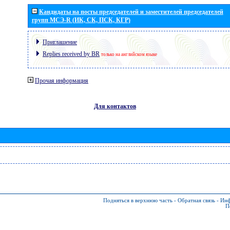
Кандидаты на посты председателей и заместителей председателей
групп МСЭ-R (ИК, СК, ПСК, КГР)
Приглашение
Replies received by BR
только на английском языке
Прочая информация
Для контактов
Подняться в верхнюю часть
-
Обратная связь
-
Инф
П