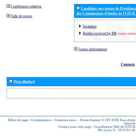
Conférences relatives
Candidats aux postes de Présidents 
des Commissions d'études de l'UIT-R
Salle de presse
Invitation
Replies received by BR
Anglais seulem
Autres informations
Contacts
[Newsflashes]
Début de page
-
Commentaires
-
Contactez-nous
-
Droits d'auteur © UIT 2026
Tous droits
réservés
Contact pour cette page :
Coordinateur Web de l'UIT-R
Mis à jour le : 2013-01-30