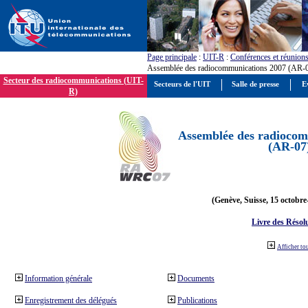
Page principale
:
UIT-R
:
Conférences et réunion
Assemblée des radiocommunications 2007 (AR-
Secteur des radiocommunications (UIT-
Secteurs de l'UIT
Salle de presse
E
R)
Assemblée des radiocom
(AR-07
(Genève, Suisse, 15 octobre
Livre des Résol
Afficher to
Information générale
Documents
Enregistrement des délégués
Publications