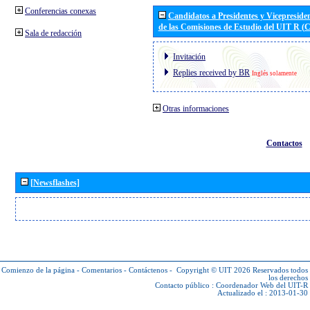
Conferencias conexas
Candidatos a Presidentes y Vicepreside
de las Comisiones de Estudio del UIT R 
Sala de redacción
Invitación
Replies received by BR
Inglés solamente
Otras informaciones
Contactos
[Newsflashes]
Comienzo de la página
-
Comentarios
-
Contáctenos
-
Copyright © UIT 2026
Reservados todos
los derechos
Contacto público :
Coordenador Web del UIT-R
Actualizado el : 2013-01-30