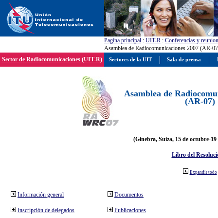
Pagína principal
:
UIT-R
:
Conferencias y reunio
Asamblea de Radiocomunicaciones 2007 (AR-07
Sector de Radiocomunicaciones (UIT-R)
Sectores de la UIT
Sala de prensa
Asamblea de Radiocomun
(AR-07)
(Ginebra, Suiza, 15 de octubre-19
Libro del Resoluci
Expandir todo
Información general
Documentos
Inscripción de delegados
Publicaciones