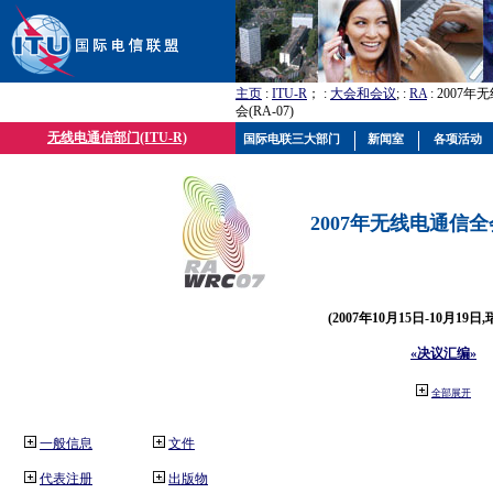
主页
:
ITU-R
； :
大会和会议
; :
RA
: 2007
会(RA-07)
无线电通信部门(ITU-R)
国际电联三大部门
新闻室
各项活动
2007年无线电通信全会(
(2007年10月15日-10月19日
«决议汇编»
全部展开
一般信息
文件
代表注册
出版物