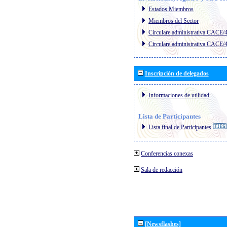
Estados Miembros
Miembros del Sector
Circulare administrativa CACE/
Circulare administrativa CACE/
Inscripción de delegados
Informaciones de utilidad
Lista de Participantes
Lista final de Participantes
Conferencias conexas
Sala de redacción
[Newsflashes]