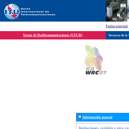
Pagína principal
Sector de Radiocomunicaciones (UIT-R)
Sectores de la
Información general
Invitaciones, registro y otra c