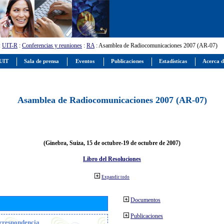
:
UIT-R
:
Conferencias y reuniones
:
RA
: Asamblea de Radiocomunicaciones 2007 (AR-07)
 UIT
Sala de prensa
Eventos
Publicaciones
Estadísticas
Acerca d
Asamblea de Radiocomunicaciones 2007 (AR-07)
(Ginebra, Suiza, 15 de octubre-19 de octubre de 2007)
Libro del Resoluciones
Expandir todo
Documentos
Publicaciones
orrespondencia