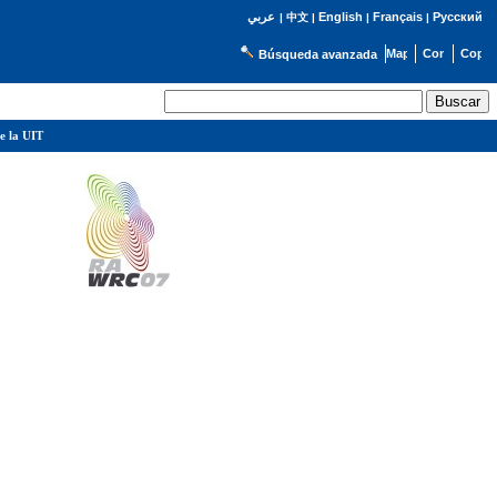
English
Français
Русский
عربي
|
中文
|
|
|
Búsqueda avanzada
e la UIT