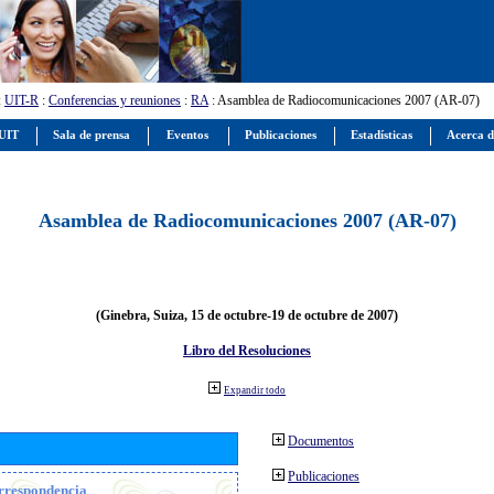
:
UIT-R
:
Conferencias y reuniones
:
RA
: Asamblea de Radiocomunicaciones 2007 (AR-07)
 UIT
Sala de prensa
Eventos
Publicaciones
Estadísticas
Acerca d
Asamblea de Radiocomunicaciones 2007 (AR-07)
(Ginebra, Suiza, 15 de octubre-19 de octubre de 2007)
Libro del Resoluciones
Expandir todo
Documentos
Publicaciones
orrespondencia