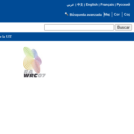
English
Français
Русский
عربي
|
中文
|
|
|
Búsqueda avanzada
e la UIT