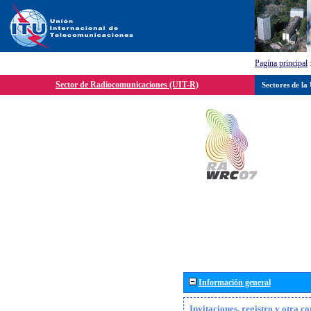
Pagína principal
Sector de Radiocomunicaciones (UIT-R)
Sectores de la
Información general
Invitaciones, registro y otra c