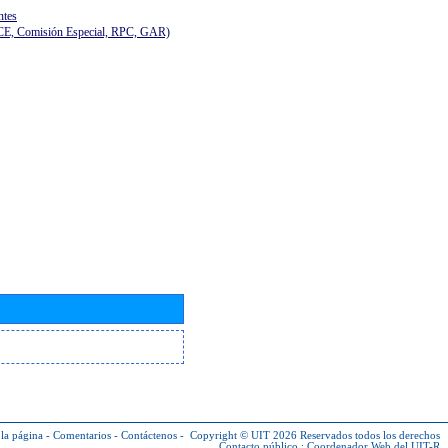
ntes
(CE, Comisión Especial, RPC, GAR)
la página
-
Comentarios
-
Contáctenos
-
Copyright © UIT 2026
Reservados todos los derechos
Contacto público :
Coordenador Web del UIT-R