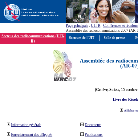
Page principale
:
UIT-R
:
Conférences et réunion
Assemblée des radiocommunications 2007 (AR-
Secteur des radiocommunications (UIT-
Secteurs de l'UIT
Salle de presse
E
R)
Assemblée des radiocom
(AR-07
(Genève, Suisse, 15 octobre
Livre des Résol
Afficher to
Information générale
Documents
Enregistrement des délégués
Publications