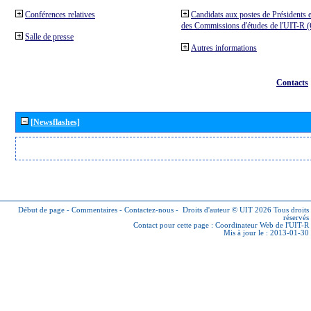
Conférences relatives
Candidats aux postes de Présidents e
des Commissions d'études de l'UIT-R
Salle de presse
Autres informations
Contacts
[Newsflashes]
Début de page
-
Commentaires
-
Contactez-nous
-
Droits d'auteur © UIT 2026
Tous droits
réservés
Contact pour cette page :
Coordinateur Web de l'UIT-R
Mis à jour le : 2013-01-30