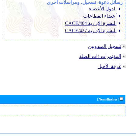
رسائل دعوة، تسجيل، ومراسلات أخرى
الدول الأعضاء
أعضاء القطاعات
النشرة الإدارية CACE/404
النشرة الإدارية CACE/427
تسجيل المندوبين
المؤتمرات ذات الصلة
غرفة الأخبار
[Newsflashes]