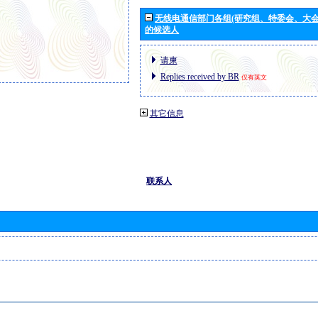
无线电通信部门各组(研究组、特委会、大
的候选人
请柬
Replies received by BR
仅有英文
其它信息
联系人