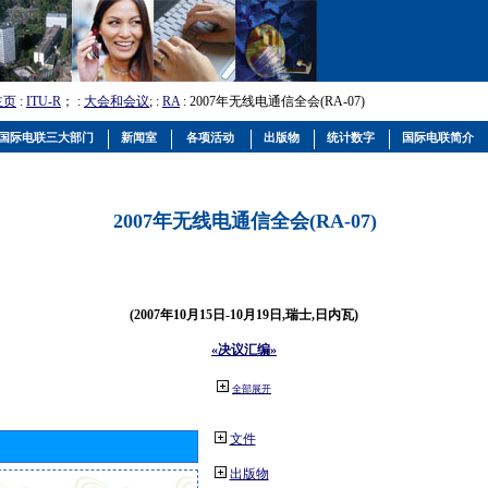
主页
:
ITU-R
； :
大会和会议
; :
RA
: 2007年无线电通信全会(RA-07)
国际电联三大部门
新闻室
各项活动
出版物
统计数字
国际电联简介
2007年无线电通信全会(RA-07)
(2007年10月15日-10月19日,瑞士,日内瓦)
«决议汇编»
全部展开
文件
出版物