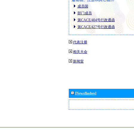
成员国
部门成员
第CACE/404号行政通函
第CACE/427号行政通函
代表注册
相关大会
新闻室
[Newsflashes]