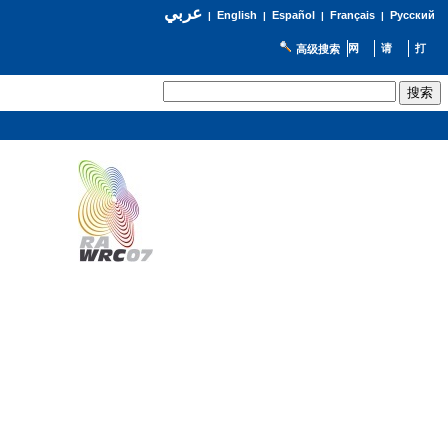
عربي
English
Español
Français
Русский
|
|
|
|
高级搜索