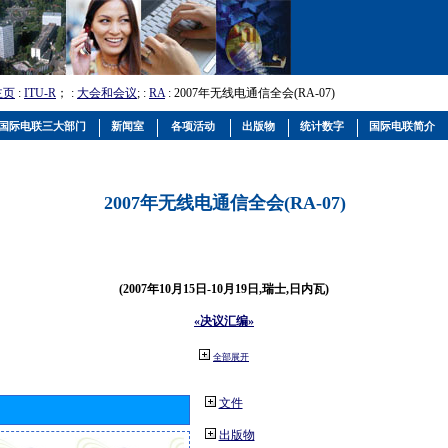
主页
:
ITU-R
； :
大会和会议
; :
RA
: 2007年无线电通信全会(RA-07)
国际电联三大部门
新闻室
各项活动
出版物
统计数字
国际电联简介
2007年无线电通信全会(RA-07)
(2007年10月15日-10月19日,瑞士,日内瓦)
«决议汇编»
全部展开
文件
出版物