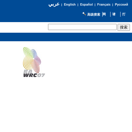
عربي
English
Español
Français
Русский
|
|
|
|
高级搜索