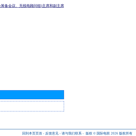
会筹备会议、无线电顾问组)主席和副主席
回到本页页首
-
反馈意见
-
请与我们联系
-
版权 © 国际电联 2026
版权所有