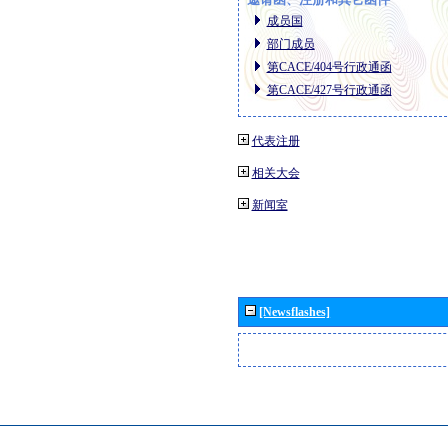
成员国
部门成员
第CACE/404号行政通函
第CACE/427号行政通函
代表注册
相关大会
新闻室
[Newsflashes]