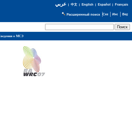
عربي
English
Español
Français
|
中文
|
|
|
Расширенный поиск
ведения о МСЭ