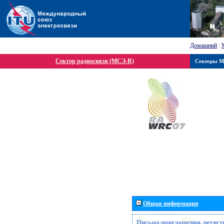
Домашний
:
Сектор радиосвязи (МСЭ-R)
Секторы 
Общая информация
Письма-приглашения, регист