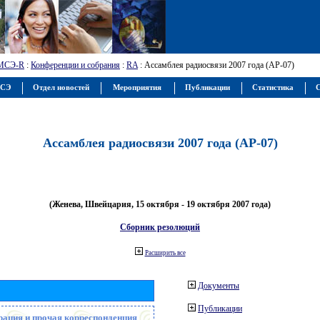
МСЭ-R
:
Конференции и собрания
:
RA
: Ассамблея радиосвязи 2007 года (АР-07)
МСЭ
Отдел новостей
Мероприятия
Публикации
Статистика
С
Ассамблея радиосвязи 2007 года (АР-07)
(Женева, Швейцария, 15 октября - 19 октября 2007 года)
Сборник резолюций
Расширить все
Документы
Публикации
рация и прочая корреспонденция