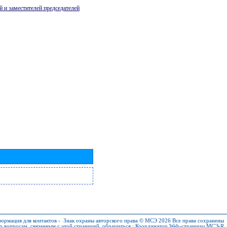
й и заместителей председателей
ормация для контактов
-
Знак охраны авторского права © МСЭ 2026
Все права сохранены
о вопросам, связанным с этой страницей, обращаться :
Координатор Web-страницы МСЭ-R