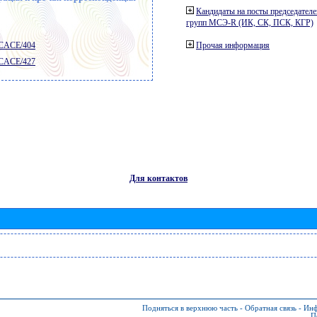
Кандидаты на посты председателе
групп МСЭ-R (ИК, СК, ПСК, КГР)
 CACE/404
Прочая информация
 CACE/427
Для контактов
Подняться в верхнюю часть
-
Обратная связь
-
Инф
П