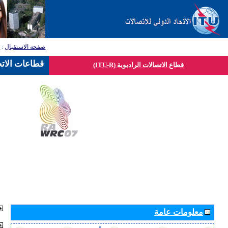
صفحة الاستقبال
:
ق
قطاعات الاتح
قطاع الاتصالات الراديوية (ITU-R)
معلومات عامة