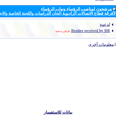
مرشحون لمناصب الرؤساء ونواب الرؤساء
لأفرقة قطاع الاتصالات الراديوية (لجان الدراسات واللجنة الخاصة والا
لدعوة
Replies received by BR
بالإنكليزية فقط
معلومات أخرى
بيانات للاستفسار