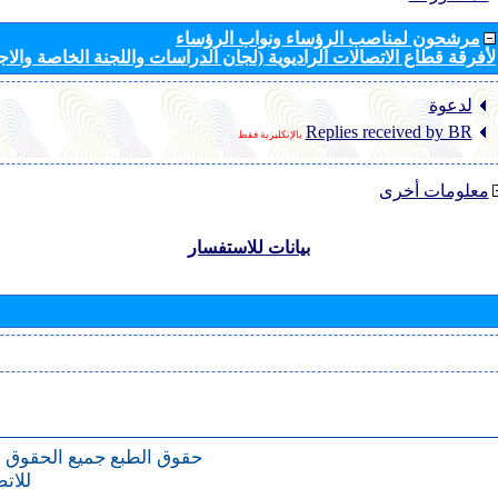
مرشحون لمناصب الرؤساء ونواب الرؤساء
لأفرقة قطاع الاتصالات الراديوية (لجان الدراسات واللجنة الخاصة والا
لدعوة
Replies received by BR
بالإنكليزية فقط
معلومات أخرى
بيانات للاستفسار
حقوق الطبع
جميع الحقوق 
للات