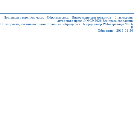
Подняться в верхнюю часть
-
Обратная связь
-
Информация для контактов
-
Знак охраны
авторского права © МСЭ 2026
Все права сохранены
По вопросам, связанным с этой страницей, обращаться :
Координатор Web-страницы МСЭ-
R
Обновлено : 2013-01-30