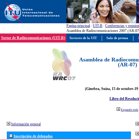
Pagína principal
:
UIT-R
:
Conferencias y reunio
Asamblea de Radiocomunicaciones 2007 (AR-07
Sector de Radiocomunicaciones (UIT-R)
Sectores de la UIT
Sala de prensa
Asamblea de Radiocomun
(AR-07)
(Ginebra, Suiza, 15 de octubre-19
Libro del Resoluci
Expandir todo
Información general
Inscripción de delegados