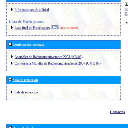
de
Informaciones de utilidad
G
Lista de Participantes
Lista final de Participantes
Inglés solamente
Conferencias conexas
Asamblea de Radiocomunicaciones 2003 (AR-03)
Conferencia Mundial de Radiocomunicaciones 2007 (CMR-07)
Sala de redacción
Sala de redacción
Contactos