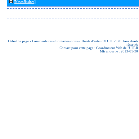
[Newsflashes]
Début de page
-
Commentaires
-
Contactez-nous
-
Droits d'auteur © UIT 2026
Tous droits
réservés
Contact pour cette page :
Coordinateur Web de l'UIT-R
Mis à jour le : 2013-01-30