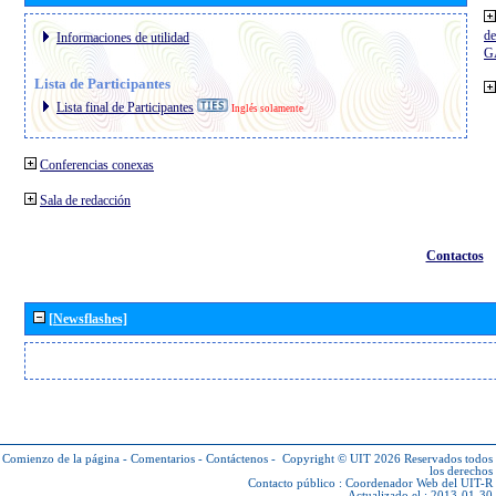
de
Informaciones de utilidad
G
Lista de Participantes
Lista final de Participantes
Inglés solamente
Conferencias conexas
Sala de redacción
Contactos
[Newsflashes]
Comienzo de la página
-
Comentarios
-
Contáctenos
-
Copyright © UIT 2026
Reservados todos
los derechos
Contacto público :
Coordenador Web del UIT-R
Actualizado el : 2013-01-30