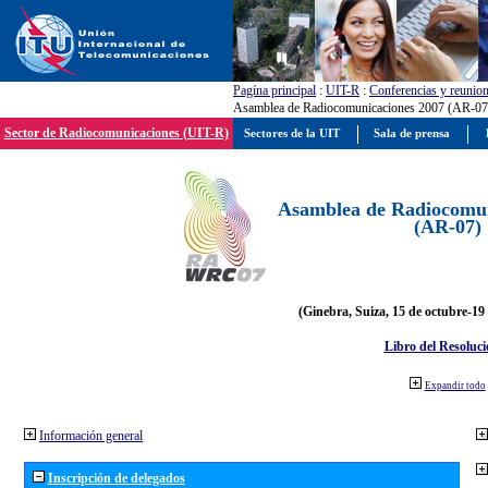
Pagína principal
:
UIT-R
:
Conferencias y reunio
Asamblea de Radiocomunicaciones 2007 (AR-07
Sector de Radiocomunicaciones (UIT-R)
Sectores de la UIT
Sala de prensa
Asamblea de Radiocomun
(AR-07)
(Ginebra, Suiza, 15 de octubre-19
Libro del Resoluci
Expandir todo
Información general
Inscripción de delegados